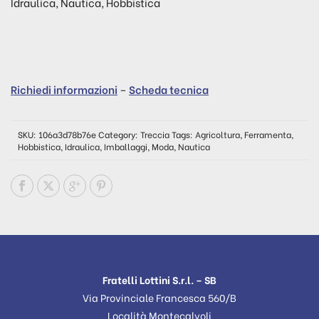
Idraulica, Nautica, Hobbistica
Richiedi informazioni
–
Scheda tecnica
SKU:
106a3d78b76e
Category:
Treccia
Tags:
Agricoltura
,
Ferramenta
,
Hobbistica
,
Idraulica
,
Imballaggi
,
Moda
,
Nautica
Fratelli Lottini S.r.l. – SB
Via Provinciale Francesca 560/B
Località Montecalvoli