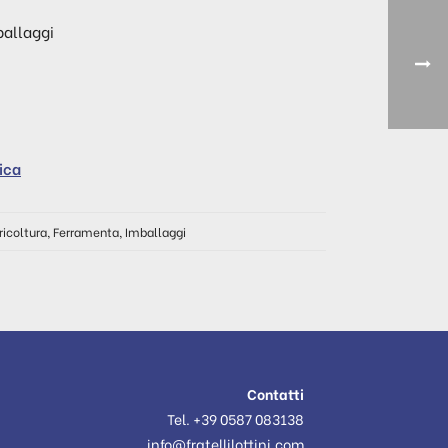
ballaggi
ica
ricoltura
,
Ferramenta
,
Imballaggi
Contatti
Tel. +39 0587 083138
info@fratellilottini.com