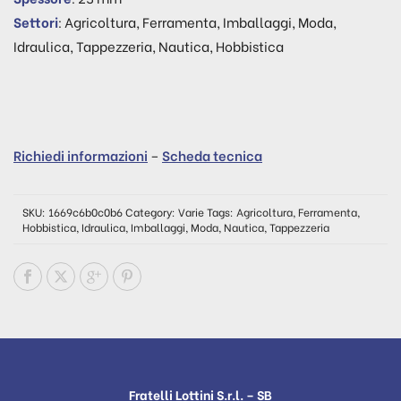
Settori
: Agricoltura, Ferramenta, Imballaggi, Moda,
Idraulica, Tappezzeria, Nautica, Hobbistica
Richiedi informazioni
–
Scheda tecnica
SKU:
1669c6b0c0b6
Category:
Varie
Tags:
Agricoltura
,
Ferramenta
,
Hobbistica
,
Idraulica
,
Imballaggi
,
Moda
,
Nautica
,
Tappezzeria
Fratelli Lottini S.r.l. – SB